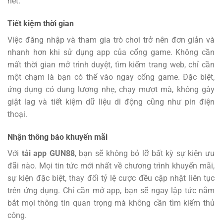
hết.
Tiết kiệm thời gian
Việc đăng nhập và tham gia trò chơi trở nên đơn giản và
nhanh hơn khi sử dụng app của cổng game. Không cần
mất thời gian mở trình duyệt, tìm kiếm trang web, chỉ cần
một chạm là bạn có thể vào ngay cổng game. Đặc biệt,
ứng dụng có dung lượng nhẹ, chạy mượt mà, không gây
giật lag và tiết kiệm dữ liệu di động cũng như pin điện
thoại.
Nhận thông báo khuyến mãi
Với
tải app GUN88
, bạn sẽ không bỏ lỡ bất kỳ sự kiện ưu
đãi nào. Mọi tin tức mới nhất về chương trình khuyến mãi,
sự kiện đặc biệt, thay đổi tỷ lệ cược đều cập nhật liên tục
trên ứng dụng. Chỉ cần mở app, bạn sẽ ngay lập tức nắm
bắt mọi thông tin quan trọng mà không cần tìm kiếm thủ
công.