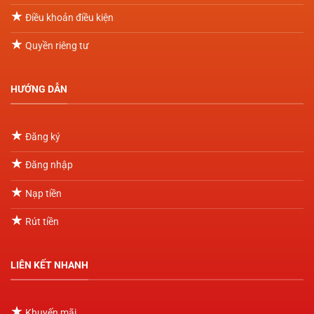
Điều khoản điều kiện
Quyền riêng tư
HƯỚNG DẪN
Đăng ký
Đăng nhập
Nạp tiền
Rút tiền
LIÊN KẾT NHANH
Khuyến mãi