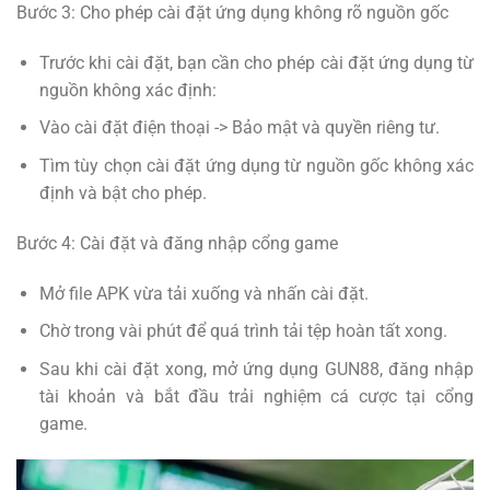
Bước 3: Cho phép cài đặt ứng dụng không rõ nguồn gốc
Trước khi cài đặt, bạn cần cho phép cài đặt ứng dụng từ
nguồn không xác định:
Vào cài đặt điện thoại -> Bảo mật và quyền riêng tư.
Tìm tùy chọn cài đặt ứng dụng từ nguồn gốc không xác
định và bật cho phép.
Bước 4: Cài đặt và đăng nhập cổng game
Mở file APK vừa tải xuống và nhấn cài đặt.
Chờ trong vài phút để quá trình tải tệp hoàn tất xong.
Sau khi cài đặt xong, mở ứng dụng GUN88, đăng nhập
tài khoản và bắt đầu trải nghiệm cá cược tại cổng
game.