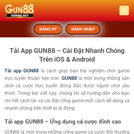
Bỏ
qua
nội
dung
ĐĂNG NHẬP
ĐĂNG KÝ
Tải App GUN88 – Cài Đặt Nhanh Chóng
Trên iOS & Android
Tải app GUN88
là cách giúp bạn trải nghiệm chơi game
trực tuyến thuận tiện hơn.
GUN88
là một trong những sân
chơi cá cược trực tuyến đông đảo được người chơi yêu
thích. Trong bài viết này, chúng tôi sẽ hướng dẫn cho bạn
chi tiết cách tải và cài đặt cổng game một cách dễ dàng và
nhanh chóng trên thiết bị di động.
Tải app GUN88 – Ứng dụng cá cược đỉnh cao
GUN88 là một trong những cổng game cá cược đổi thưởng