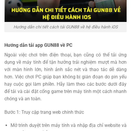
Hướng dẫn chi tiết cách tải GUN88 về hệ điều hành iOS
Hướng dẫn tải app GUN88 về PC
Ngoài việc chơi trên điện thoại, bạn cũng có thể tải ứng
dụng về máy tính để tận hưởng trải nghiệm mượt mà hơn
với màn hình lớn, hình ảnh sắc nét và thao tác dễ dàng
hơn. Việc chơi PC giúp bạn không bị gián đoạn do pin yếu
hay cuộc gọi làm phiền. Hãy làm theo các bước dưới đây
để tải và cài đặt cổng game trên máy tính một cách nhanh
chóng và an toàn.
Bước 1: Truy cập trang web chính thức
Mở trình duyệt trên máy tính và nhập địa chỉ website và