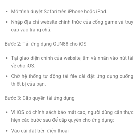
Mở trình duyệt Safari trên iPhone hoặc iPad.
Nhập địa chỉ website chính thức của cổng game và truy
cập vào trang chủ.
Bước 2: Tải ứng dụng GUN88 cho iOS
Tại giao diện chính của website, tìm và nhấn vào nút tải
về cho iOS.
Chờ hệ thống tự động tải file cài đặt ứng dụng xuống
thiết bị của bạn.
Bước 3: Cấp quyền tải ứng dụng
Vì iOS có chính sách bảo mật cao, người dùng cần thực
hiện các bước sau để cấp quyền cho ứng dụng:
Vào cài đặt trên điện thoại