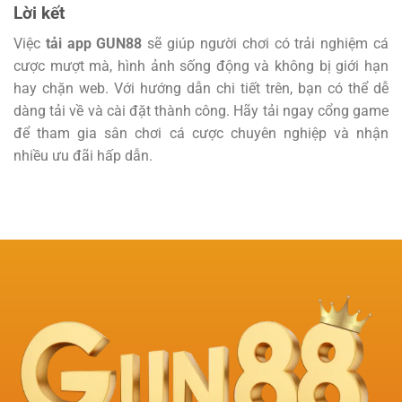
Lời kết
Việc
tải app GUN88
sẽ giúp người chơi có trải nghiệm cá
cược mượt mà, hình ảnh sống động và không bị giới hạn
hay chặn web. Với hướng dẫn chi tiết trên, bạn có thể dễ
dàng tải về và cài đặt thành công. Hãy tải ngay cổng game
để tham gia sân chơi cá cược chuyên nghiệp và nhận
nhiều ưu đãi hấp dẫn.