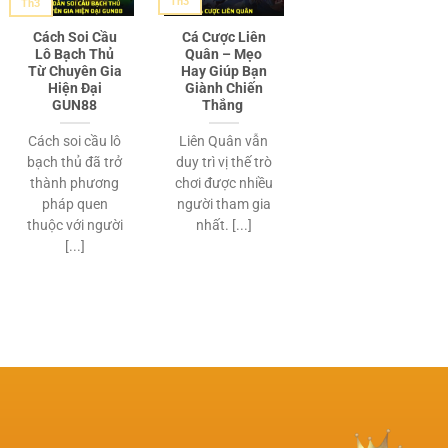
Th3
Th3
Cách Soi Cầu
Cá Cược Liên
Lô Bạch Thủ
Quân – Mẹo
Từ Chuyên Gia
Hay Giúp Bạn
Hiện Đại
Giành Chiến
GUN88
Thắng
Cách soi cầu lô
Liên Quân vẫn
bạch thủ đã trở
duy trì vị thế trò
thành phương
chơi được nhiều
pháp quen
người tham gia
thuộc với người
nhất. [...]
[...]