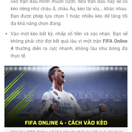
vào trận đấu mình muốn cược. Mỗi trận đấu này sẽ có
kèo riêng như châu Á, châu Âu, kèo tài xỉu,….khác nhau.
Bạn được phép lựa chọn 1 hoặc nhiều kèo để tăng tối
đa khả năng chọn đúng.
Vào một kèo bất kỳ, nhấp số tiền và xác nhận. Bạn sẽ
không phải chờ đợi kết quả lâu vì một trận
FIFA Online
4
thường diễn ra cực nhanh, không lâu như bóng đá
thực tế.