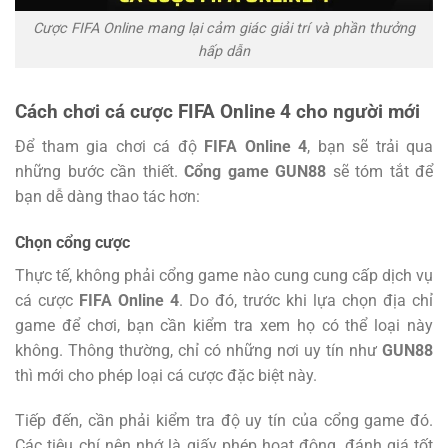
Cược FIFA Online mang lại cảm giác giải trí và phần thưởng
hấp dẫn
Cách chơi cá cược FIFA Online 4 cho người mới
Để tham gia chơi cá độ
FIFA Online 4
, bạn sẽ trải qua
những bước cần thiết.
Cổng game GUN88
sẽ tóm tắt để
bạn dễ dàng thao tác hơn:
Chọn cổng cược
Thực tế, không phải cổng game nào cung cung cấp dịch vụ
cá cược
FIFA Online 4
. Do đó, trước khi lựa chọn địa chỉ
game để chơi, bạn cần kiểm tra xem họ có thể loại này
không. Thông thường, chỉ có những nơi uy tín như
GUN88
thì mới cho phép loại cá cược đặc biệt này.
Tiếp đến, cần phải kiểm tra độ uy tín của cổng game đó.
Các tiêu chí nên nhớ là giấy phép hoạt động, đánh giá tốt