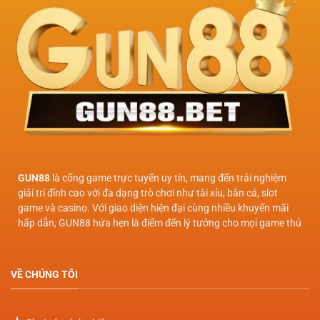
GUN88
là cổng game trực tuyến uy tín, mang đến trải nghiệm
giải trí đỉnh cao với đa dạng trò chơi như tài xỉu, bắn cá, slot
game và casino. Với giao diện hiện đại cùng nhiều khuyến mãi
hấp dẫn, GUN88 hứa hẹn là điểm đến lý tưởng cho mọi game thủ
VỀ CHÚNG TÔI