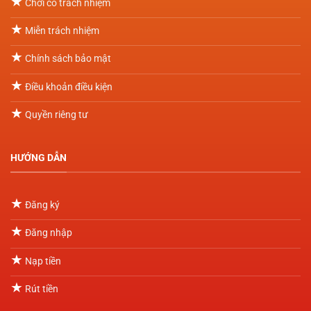
Chơi có trách nhiệm
Miễn trách nhiệm
Chính sách bảo mật
Điều khoản điều kiện
Quyền riêng tư
HƯỚNG DẪN
Đăng ký
Đăng nhập
Nạp tiền
Rút tiền