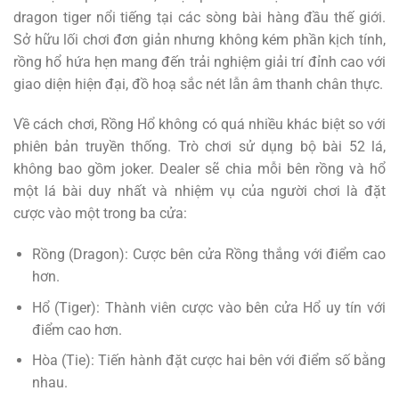
dragon tiger nổi tiếng tại các sòng bài hàng đầu thế giới.
Sở hữu lối chơi đơn giản nhưng không kém phần kịch tính,
rồng hổ hứa hẹn mang đến trải nghiệm giải trí đỉnh cao với
giao diện hiện đại, đồ hoạ sắc nét lẫn âm thanh chân thực.
Về cách chơi, Rồng Hổ không có quá nhiều khác biệt so với
phiên bản truyền thống. Trò chơi sử dụng bộ bài 52 lá,
không bao gồm joker. Dealer sẽ chia mỗi bên rồng và hổ
một lá bài duy nhất và nhiệm vụ của người chơi là đặt
cược vào một trong ba cửa:
Rồng (Dragon): Cược bên cửa Rồng thắng với điểm cao
hơn.
Hổ (Tiger): Thành viên cược vào bên cửa Hổ uy tín với
điểm cao hơn.
Hòa (Tie): Tiến hành đặt cược hai bên với điểm số bằng
nhau.