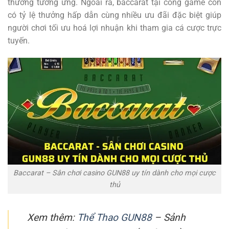
thưởng tương ứng. Ngoài ra, baccarat tại cổng game còn
có tỷ lệ thưởng hấp dẫn cùng nhiều ưu đãi đặc biệt giúp
người chơi tối ưu hoá lợi nhuận khi tham gia cá cược trực
tuyến.
Baccarat – Sân chơi casino GUN88 uy tín dành cho mọi cược
thủ
Xem thêm:
Thể Thao GUN88
– Sảnh