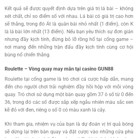
Kết quả sẽ được quyết định dựa trên giá trị lá bài – không
xét chất, chỉ so điểm số với nhau. Lá bài có giá trị cao hơn
sẽ thắng, trong đó Át là quân bài nhỏ nhất (1 điểm), còn K
là lá bài lớn nhất (13 điểm). Nếu bạn yêu thích sự đơn giản
nhưng đầy kịch tính, đừng bỏ lỡ rồng hổ tại cổng game –
nơi mang đến những trận đấu đầy kịch tính cùng cơ hội
bùng nổ chiến thắng.
Roulette – Vòng quay may mắn tại casino GUN88
Roulette tại cổng game là trò chơi cá cược hấp dẫn, mang
đến cho người chơi trải nghiệm đầy hồi hộp với mỗi vòng
quay. Trò chơi sử dụng một bàn quay gồm 37 ô số từ 0 đến
36, trong đó các số được sắp xếp ngẫu nhiên màu sắc xen
kẽ đỏ với đen, riêng o số 0 có màu xanh lá cây.
Khi tham gia, nhiệm vụ của bạn là dự đoán vị trí quả bóng
sẽ dừng lại trên bàn quay và đặt cược vào những cửa phù