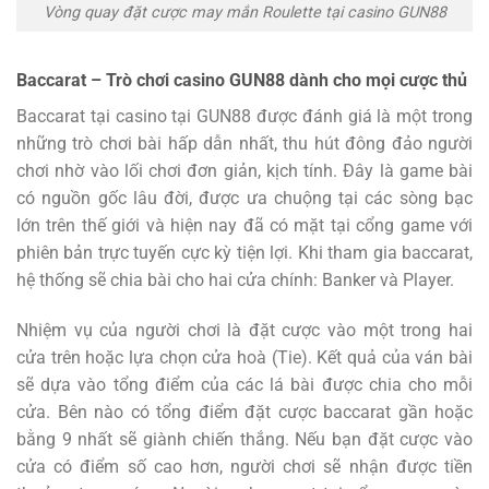
Vòng quay đặt cược may mắn Roulette tại casino GUN88
Baccarat – Trò chơi casino GUN88 dành cho mọi cược thủ
Baccarat tại casino tại GUN88 được đánh giá là một trong
những trò chơi bài hấp dẫn nhất, thu hút đông đảo người
chơi nhờ vào lối chơi đơn giản, kịch tính. Đây là game bài
có nguồn gốc lâu đời, được ưa chuộng tại các sòng bạc
lớn trên thế giới và hiện nay đã có mặt tại cổng game với
phiên bản trực tuyến cực kỳ tiện lợi. Khi tham gia baccarat,
hệ thống sẽ chia bài cho hai cửa chính: Banker và Player.
Nhiệm vụ của người chơi là đặt cược vào một trong hai
cửa trên hoặc lựa chọn cửa hoà (Tie). Kết quả của ván bài
sẽ dựa vào tổng điểm của các lá bài được chia cho mỗi
cửa. Bên nào có tổng điểm đặt cược baccarat gần hoặc
bằng 9 nhất sẽ giành chiến thắng. Nếu bạn đặt cược vào
cửa có điểm số cao hơn, người chơi sẽ nhận được tiền