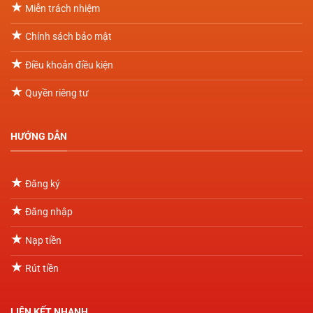
Miễn trách nhiệm
Chính sách bảo mật
Điều khoản điều kiện
Quyền riêng tư
HƯỚNG DẪN
Đăng ký
Đăng nhập
Nạp tiền
Rút tiền
LIÊN KẾT NHANH