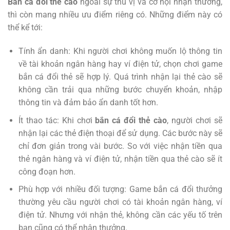
Bắn cá đổi thẻ cào
ngoài sự thú vị và cơ hội nhận thưởng,
thì còn mang nhiều ưu điểm riêng có. Những điểm này có
thể kể tới:
Tính ẩn danh: Khi người chơi không muốn lộ thông tin
về tài khoản ngân hàng hay ví điện tử, chọn chơi game
bắn cá đổi thẻ sẽ hợp lý. Quá trình nhận lại thẻ cào sẽ
không cần trải qua những bước chuyển khoản, nhập
thông tin và đảm bảo ẩn danh tốt hơn.
Ít thao tác: Khi chơi
bắn cá đổi thẻ cào
, người chơi sẽ
nhận lại các thẻ điện thoại để sử dụng. Các bước này sẽ
chỉ đơn giản trong vài bước. So với việc nhận tiền qua
thẻ ngân hàng và ví điện tử, nhận tiền qua thẻ cào sẽ ít
công đoạn hơn.
Phù hợp với nhiều đối tượng: Game bắn cá đổi thưởng
thường yêu cầu người chơi có tài khoản ngân hàng, ví
điện tử. Nhưng với nhận thẻ, không cần các yếu tố trên
bạn cũng có thể nhận thưởng.