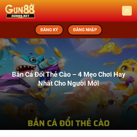
Bỏ
qua
nội
dung
ĐĂNG NHẬP
ĐĂNG KÝ
Bắn Cá Đổi Thẻ Cào – 4 Mẹo Chơi Hay
Nhất Cho Người Mới