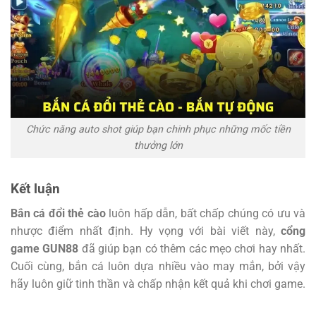
Chức năng auto shot giúp bạn chinh phục những mốc tiền
thưởng lớn
Kết luận
Bắn cá đổi thẻ cào
luôn hấp dẫn, bất chấp chúng có ưu và
nhược điểm nhất định. Hy vọng với bài viết này,
cổng
game GUN88
đã giúp bạn có thêm các mẹo chơi hay nhất.
Cuối cùng, bắn cá luôn dựa nhiều vào may mắn, bởi vậy
hãy luôn giữ tinh thần và chấp nhận kết quả khi chơi game.