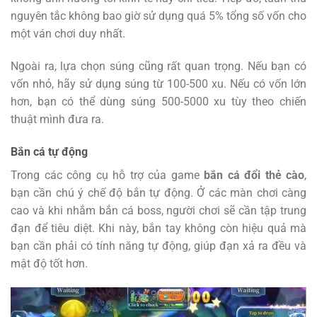
nguyên tắc không bao giờ sử dụng quá 5% tổng số vốn cho
một ván chơi duy nhất.
Ngoài ra, lựa chọn súng cũng rất quan trọng. Nếu bạn có
vốn nhỏ, hãy sử dụng súng từ 100-500 xu. Nếu có vốn lớn
hơn, bạn có thể dùng súng 500-5000 xu tùy theo chiến
thuật mình đưa ra.
Bắn cá tự động
Trong các công cụ hỗ trợ của game
bắn cá đổi thẻ cào
,
bạn cần chú ý chế độ bắn tự động. Ở các màn chơi càng
cao và khi nhắm bắn cá boss, người chơi sẽ cần tập trung
đạn để tiêu diệt. Khi này, bắn tay không còn hiệu quả mà
bạn cần phải có tính năng tự động, giúp đạn xả ra đều và
mật độ tốt hơn.