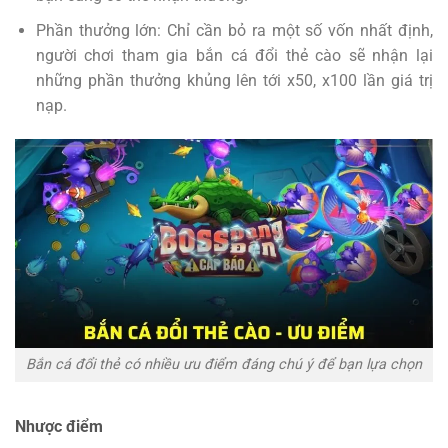
Phần thưởng lớn: Chỉ cần bỏ ra một số vốn nhất định,
người chơi tham gia bắn cá đổi thẻ cào sẽ nhận lại
những phần thưởng khủng lên tới x50, x100 lần giá trị
nạp.
Bắn cá đổi thẻ có nhiều ưu điểm đáng chú ý để bạn lựa chọn
Nhược điểm